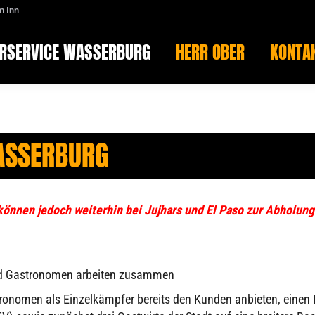
m Inn
ERSERVICE WASSERBURG
HERR OBER
KONTA
ERSERVICE WASSERBURG
HERR OBER
KONTA
WASSERBURG
können jedoch weiterhin bei Jujhars und El Paso zur Abholun
 und Gastronomen arbeiten zusammen
onomen als Einzelkämpfer bereits den Kunden anbieten, einen Lie