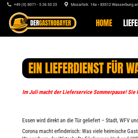
+49 (0) 8071 - 5 26 33 23
Mozartstr. 14a • 83512 Wasserburg a
HOME
LIEF
HOME
LIEF
EIN LIEFERDIENST FÜR 
Im Juli macht der Lieferservice Sommerpause! Sie 
Essen wird direkt an die Tür geliefert – Stadt, WFV
Corona macht erfinderisch: Was viele heimische Gastr