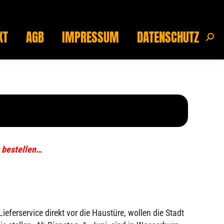
KT
AGB
IMPRESSUM
DATENSCHUTZ
Sear
KT
AGB
IMPRESSUM
DATENSCHUTZ
Sear
g bestellen…
ferservice direkt vor die Haustüre, wollen die Stadt