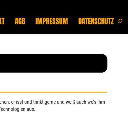
KT
AGB
IMPRESSUM
DATENSCHUTZ
Sear
KT
AGB
IMPRESSUM
DATENSCHUTZ
Sear
hen, er isst und trinkt gerne und weiß auch wo’s ihm
 Technologien aus.