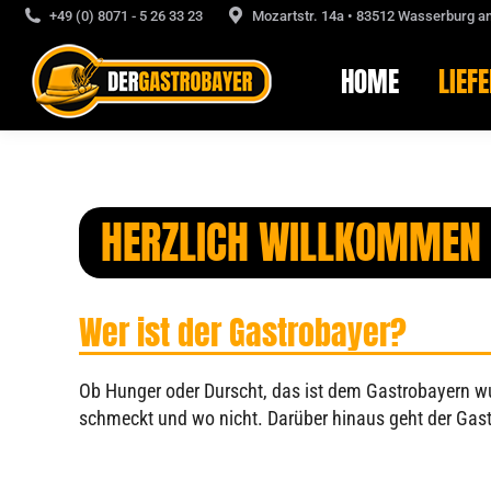
+49 (0) 8071 - 5 26 33 23
Mozartstr. 14a • 83512 Wasserburg a
HOME
LIEF
HOME
LIEF
HERZLICH WILLKOMMEN
Wer ist der Gastrobayer?
Ob Hunger oder Durscht, das ist dem Gastrobayern wur
schmeckt und wo nicht. Darüber hinaus geht der Gast